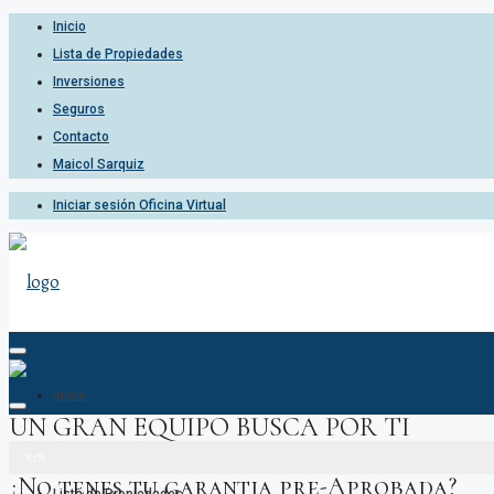
Inicio
Lista de Propiedades
Inversiones
Seguros
Contacto
Maicol Sarquiz
Iniciar sesión Oficina Virtual
Inicio
UN GRAN EQUIPO BUSCA POR TI
Tu procedimiento al
87%
¿No tenes tu garantia pre-Aprobada?