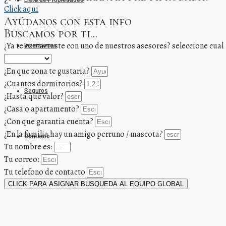
Lista de Propiedades
Click aqui
Ayúdanos con esta info
Buscamos por ti...
¿Ya te contactaste con uno de nuestros asesores? seleccione cual
Inversiones
¿En que zona te gustaria?
¿Cuantos dormitorios?
Seguros
¿Hasta que valor?
¿Casa o apartamento?
¿Con que garantia cuenta?
¿En la familia hay un amigo perruno / mascota?
Contacto
Tu nombre es:
Tu correo:
Tu telefono de contacto
Maicol Sarquiz
CLICK PARA ASIGNAR BUSQUEDA AL EQUIPO GLOBAL