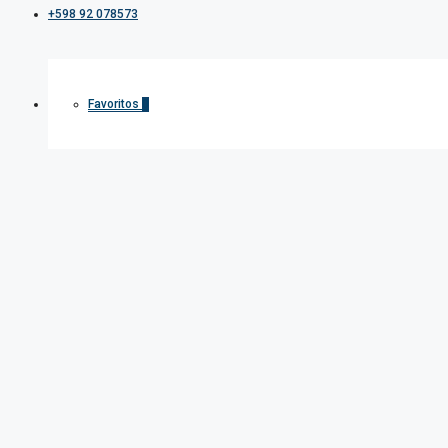
+598 92 078573
Favoritos
0