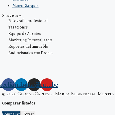
Maicol Sarquiz
Servicios
Fotografía profesional
Tasaciones
Equipo de Agentes
Marketing Personalizado
Reportes del inmueble
Audiovisuales con Drones
acebook
Linkedin
Instagram
Youtube
® 2026 Global Capital - Marca Registrada. Montev
Comparar listados
Comparar
Cerrar