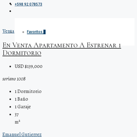
+598 92 078573
Venta
Favoritos
0
En Venta Apartamento A Estrenar 1
Dormitorio
USD $139,000
soriano 1008
1
Dormitorio
1
Baño
1
Garaje
37
m²
Emanuel Gutierrez