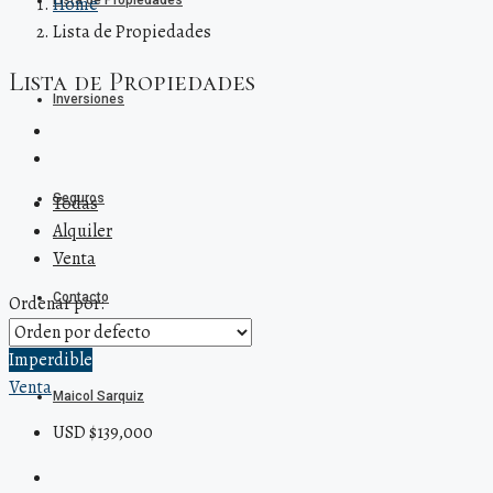
Lista de Propiedades
Home
Lista de Propiedades
Lista de Propiedades
Inversiones
Seguros
Todas
Alquiler
Venta
Contacto
Ordenar por:
Imperdible
Venta
Maicol Sarquiz
USD $139,000