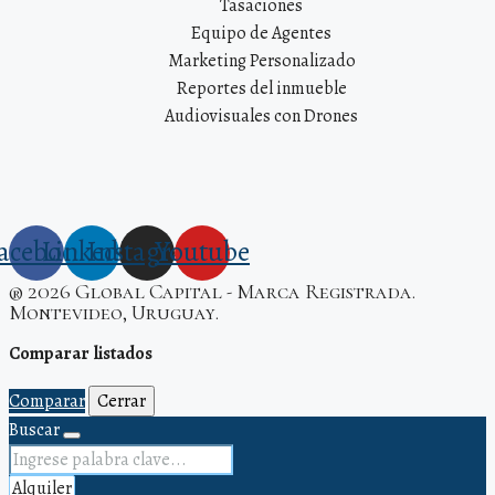
Tasaciones
Equipo de Agentes
Marketing Personalizado
Reportes del inmueble
Audiovisuales con Drones
acebook
Linkedin
Instagram
Youtube
® 2026 Global Capital - Marca Registrada.
Montevideo, Uruguay.
Comparar listados
Comparar
Cerrar
Buscar