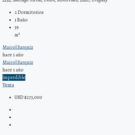
2232, Santiago Nievas, Unión, Montevideo, 11820, Uruguay
2
Dormitorios
1
Baño
39
m²
Maicol Sarquiz
hace 1 año
Maicol Sarquiz
hace 1 año
Imperdible
Venta
USD $273,000