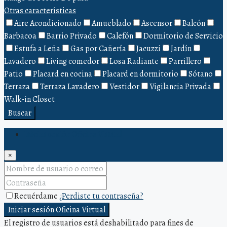
Otras características
Aire Acondicionado
Amueblado
Ascensor
Balcón
Barbacoa
Barrio Privado
Calefón
Dormitorio de Servicio
Estufa a Leña
Gas por Cañería
Jacuzzi
Jardín
Lavadero
Living comedor
Losa Radiante
Parrillero
Patio
Placard en cocina
Placard en dormitorio
Sótano
Terraza
Terraza Lavadero
Vestidor
Vigilancia Privada
Walk-in Closet
Buscar
Iniciar sesión Oficina Virtual
×
Recuérdame
¿Perdiste tu contraseña?
Iniciar sesión Oficina Virtual
El registro de usuarios está deshabilitado para fines de