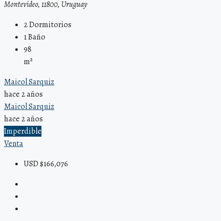
Montevideo, 11800, Uruguay
2
Dormitorios
1
Baño
98
m²
Maicol Sarquiz
hace 2 años
Maicol Sarquiz
hace 2 años
Imperdible
Venta
USD $166,076