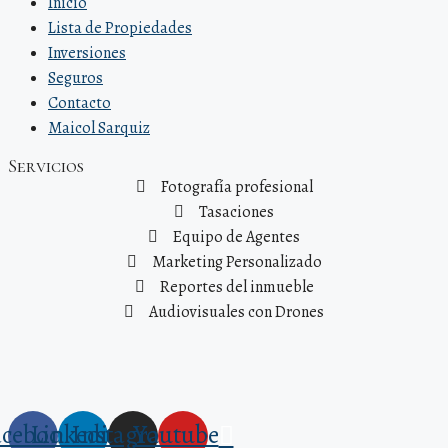
Inicio
Lista de Propiedades
Inversiones
Seguros
Contacto
Maicol Sarquiz
Servicios
Fotografía profesional
Tasaciones
Equipo de Agentes
Marketing Personalizado
Reportes del inmueble
Audiovisuales con Drones
acebook
Linkedin
Instagram
Youtube