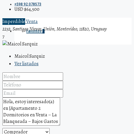
+598 92 078573
USD $64,500
Imperdible
Venta
2232, Santiago Nievas, Unión, Montevideo, 11820, Uruguay
Favoritos
0
7
Maicol Sarquiz
Ver listados