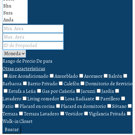
Rango de Precio
De
para
Otras características
Aire Acondicionado
Amueblado
Ascensor
Balcón
Barbacoa
Barrio Privado
Calefón
Dormitorio de Servicio
Estufa a Leña
Gas por Cañería
Jacuzzi
Jardín
Lavadero
Living comedor
Losa Radiante
Parrillero
Patio
Placard en cocina
Placard en dormitorio
Sótano
Terraza
Terraza Lavadero
Vestidor
Vigilancia Privada
Walk-in Closet
Buscar