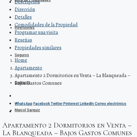
Lista de Propiedades
Descripción
Dirección
Detalles
Comodidades de la Propiedad
Inversiones
Programar una visita
Reseñas
Propiedades similares
Seguros
Home
Apartamento
Apartamento 2 Dormitorios en Venta – La Blanqueada –
Bajos Gastos Comunes
Contacto
WhatsApp
Facebook
Twitter
Pinterest
LinkedIn
Correo electrónico
Maicol Sarquiz
Apartamento 2 Dormitorios en Venta –
La Blanqueada – Bajos Gastos Comunes