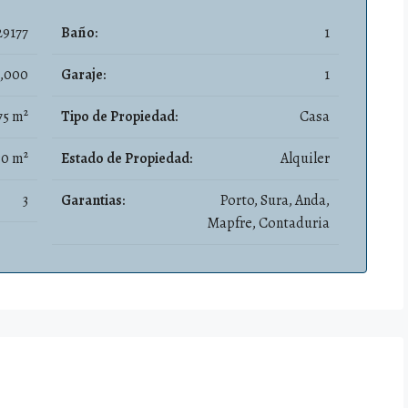
9177
Baño:
1
,000
Garaje:
1
75 m²
Tipo de Propiedad:
Casa
30 m²
Estado de Propiedad:
Alquiler
3
Garantias:
Porto, Sura, Anda,
Mapfre, Contaduria