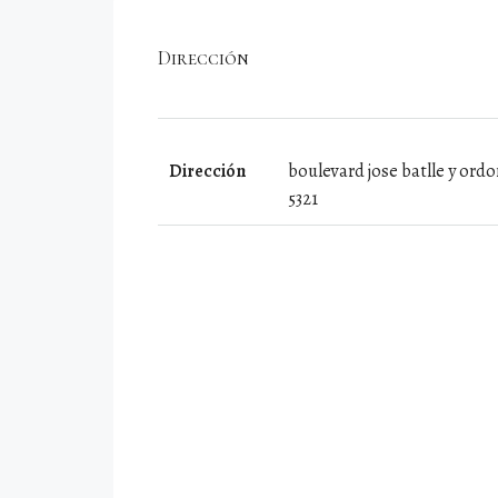
Dirección
Dirección
boulevard jose batlle y ord
5321