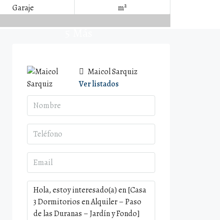
Garaje
m²
5 Más
Maicol Sarquiz
Ver listados