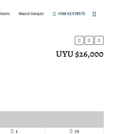
ntacto
Maicol Sarquiz
+598 92 078573
UYU $26,000
1
75