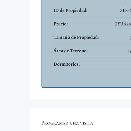
ID de Propiedad:
GLB-2
Precio:
UYU $26
Tamaño de Propiedad:
Área de Terreno:
1
Dormitorios:
Programar una visita