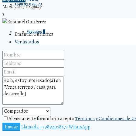
+598 92 078573
Montevideo, Uruguay
3
Favoritos
0
Emanuel Gutiérrez
Ver listados
Al enviar este formulario acepto
Términos y Condiciones de U
Enviar
Llamada
+59892078573
WhatsApp