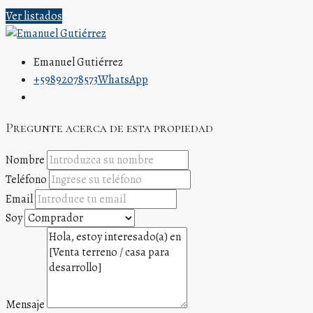
Ver listados
Emanuel Gutiérrez
+59892078573
WhatsApp
Pregunte acerca de esta propiedad
Nombre
Teléfono
Email
Soy
Mensaje