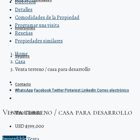
Lista de Propiedades
Dirección
Detalles
Comodidades de la Propiedad
Programar una visita
Inversiones
Reseñas
Propiedades similares
Home
Seguros
Casa
Venta terreno / casa para desarrollo
Contacto
WhatsApp
Facebook
Twitter
Pinterest
LinkedIn
Correo electrónico
Venta terreno / casa para desarrollo
Maicol Sarquiz
USD $399,000
Imperdible
Venta