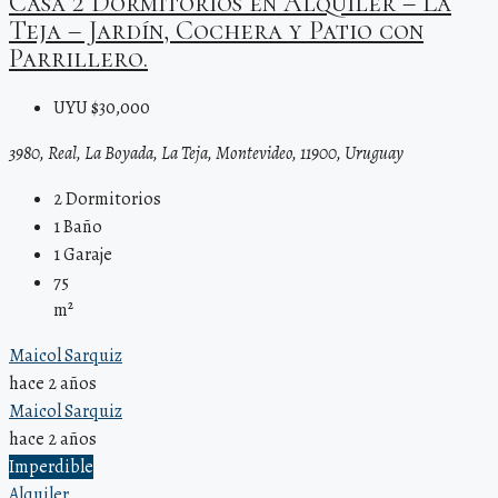
Casa 2 Dormitorios en Alquiler – La
Teja – Jardín, Cochera y Patio con
Parrillero.
UYU $30,000
3980, Real, La Boyada, La Teja, Montevideo, 11900, Uruguay
2
Dormitorios
1
Baño
1
Garaje
75
m²
Maicol Sarquiz
hace 2 años
Maicol Sarquiz
hace 2 años
Imperdible
Alquiler