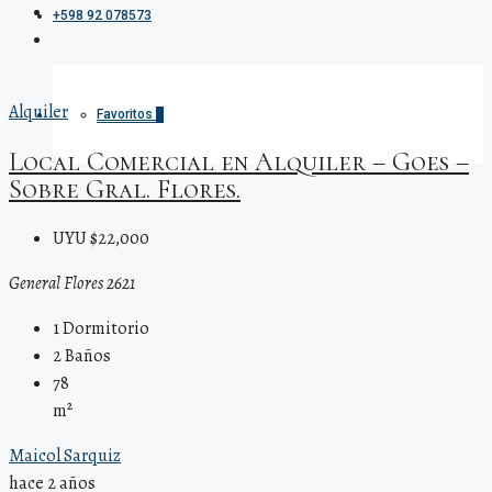
+598 92 078573
Alquiler
Favoritos
0
Local Comercial en Alquiler – Goes –
Sobre Gral. Flores.
UYU $22,000
General Flores 2621
1
Dormitorio
2
Baños
78
m²
Maicol Sarquiz
hace 2 años