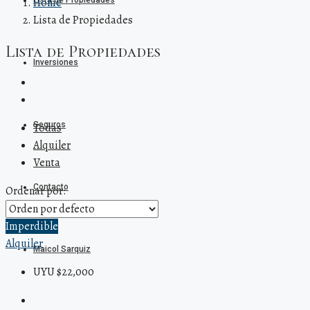
Lista de Propiedades
Home
Lista de Propiedades
Lista de Propiedades
Inversiones
Seguros
Todas
Alquiler
Venta
Contacto
Ordenar por:
Imperdible
Alquiler
Maicol Sarquiz
UYU $22,000