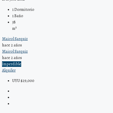
1
Dormitorio
1
Baño
38
m²
Maicol Sarquiz
hace 2 años
Maicol Sarquiz
hace 2 años
Imperdible
Alquiler
UYU $29,000