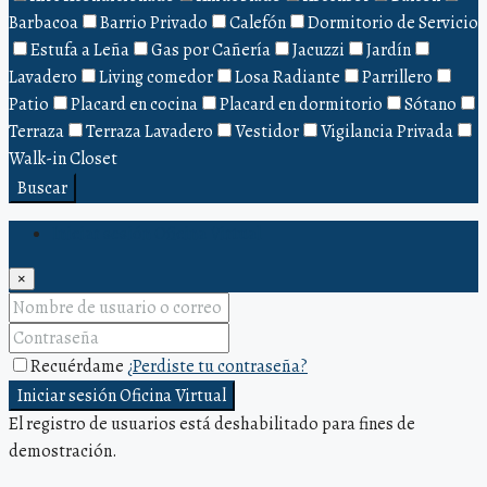
Barbacoa
Barrio Privado
Calefón
Dormitorio de Servicio
Estufa a Leña
Gas por Cañería
Jacuzzi
Jardín
Lavadero
Living comedor
Losa Radiante
Parrillero
Patio
Placard en cocina
Placard en dormitorio
Sótano
Terraza
Terraza Lavadero
Vestidor
Vigilancia Privada
Walk-in Closet
Buscar
Iniciar sesión Oficina Virtual
×
Recuérdame
¿Perdiste tu contraseña?
Iniciar sesión Oficina Virtual
El registro de usuarios está deshabilitado para fines de
demostración.