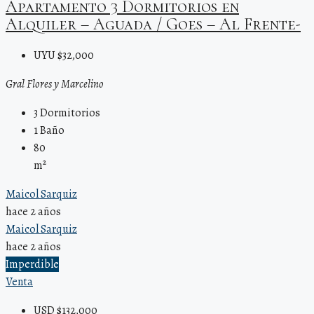
Apartamento 3 Dormitorios en
Alquiler – Aguada / Goes – Al Frente-
UYU $32,000
Gral Flores y Marcelino
3
Dormitorios
1
Baño
80
m²
Maicol Sarquiz
hace 2 años
Maicol Sarquiz
hace 2 años
Imperdible
Venta
USD $132,000