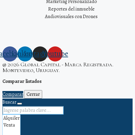
Marketing Personalizado
Reportes del inmueble
Audiovisuales con Drones
acebook
Linkedin
Instagram
Youtube
® 2026 Global Capital - Marca Registrada.
Montevideo, Uruguay.
Comparar listados
Comparar
Cerrar
Buscar