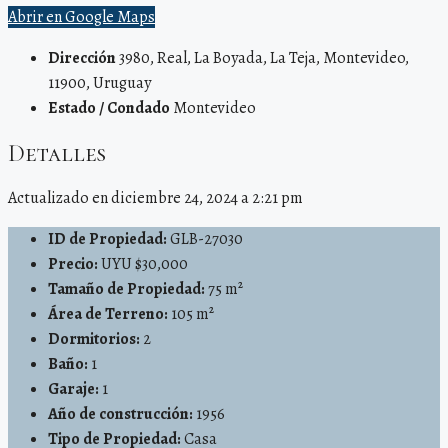
Abrir en Google Maps
Dirección
3980, Real, La Boyada, La Teja, Montevideo,
11900, Uruguay
Estado / Condado
Montevideo
Detalles
Actualizado en diciembre 24, 2024 a 2:21 pm
ID de Propiedad:
GLB-27030
Precio:
UYU $30,000
Tamaño de Propiedad:
75 m²
Área de Terreno:
105 m²
Dormitorios:
2
Baño:
1
Garaje:
1
Año de construcción:
1956
Tipo de Propiedad:
Casa