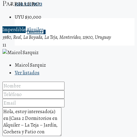
Parrillero.
+598 92 078573
UYU $30,000
Imperdible
Alquiler
Favoritos
0
3980, Real, La Boyada, La Teja, Montevideo, 11900, Uruguay
11
Maicol Sarquiz
Ver listados