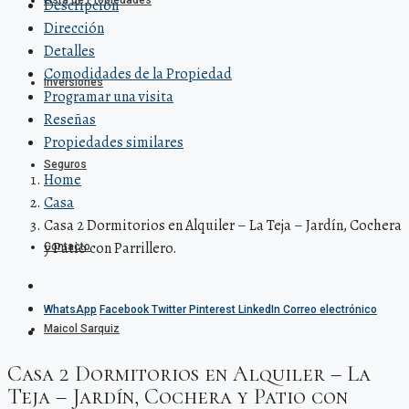
Lista de Propiedades
Descripción
Dirección
Detalles
Comodidades de la Propiedad
Inversiones
Programar una visita
Reseñas
Propiedades similares
Seguros
Home
Casa
Casa 2 Dormitorios en Alquiler – La Teja – Jardín, Cochera
y Patio con Parrillero.
Contacto
WhatsApp
Facebook
Twitter
Pinterest
LinkedIn
Correo electrónico
Maicol Sarquiz
Casa 2 Dormitorios en Alquiler – La
Teja – Jardín, Cochera y Patio con