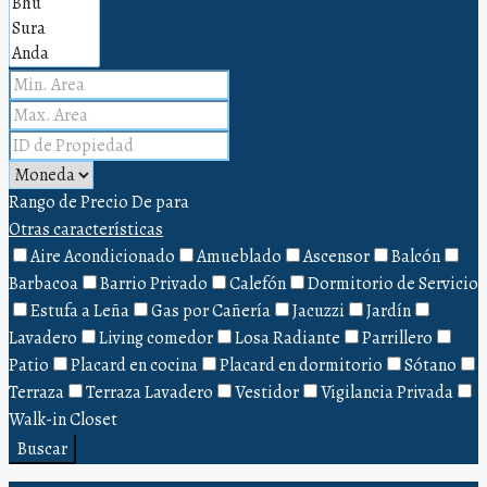
Rango de Precio
De
para
Otras características
Aire Acondicionado
Amueblado
Ascensor
Balcón
Barbacoa
Barrio Privado
Calefón
Dormitorio de Servicio
Estufa a Leña
Gas por Cañería
Jacuzzi
Jardín
Lavadero
Living comedor
Losa Radiante
Parrillero
Patio
Placard en cocina
Placard en dormitorio
Sótano
Terraza
Terraza Lavadero
Vestidor
Vigilancia Privada
Walk-in Closet
Buscar