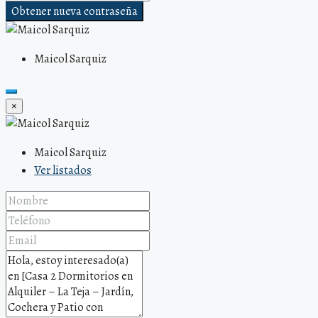
Obtener nueva contraseña
Maicol Sarquiz
×
Maicol Sarquiz
Ver listados