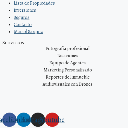
Lista de Propiedades
Inversiones
Seguros
Contacto
Maicol Sarquiz
Servicios
Fotografía profesional
Tasaciones
Equipo de Agentes
Marketing Personalizado
Reportes del inmueble
Audiovisuales con Drones
acebook
Linkedin
Instagram
Youtube