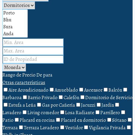
Rango de Precio
De
para
Otras características
Aire Acondicionado
Amueblado
Ascensor
Balcón
Barbacoa
Barrio Privado
Calefón
Dormitorio de Servicio
Estufa a Leña
Gas por Cañería
Jacuzzi
Jardín
Lavadero
Living comedor
Losa Radiante
Parrillero
Patio
Placard en cocina
Placard en dormitorio
Sótano
Terraza
Terraza Lavadero
Vestidor
Vigilancia Privada