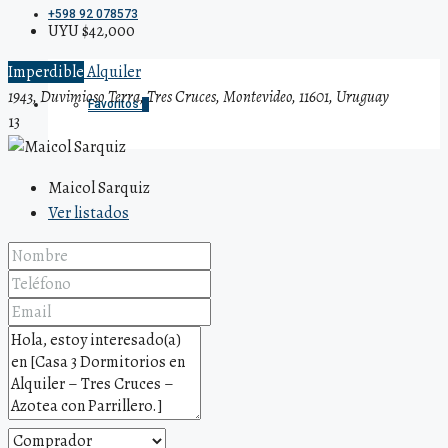
+598 92 078573
UYU $42,000
Imperdible
Alquiler
1943, Duvimioso Terra, Tres Cruces, Montevideo, 11601, Uruguay
Favoritos
0
13
Maicol Sarquiz
Ver listados