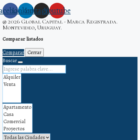
acebook
Linkedin
Instagram
Youtube
® 2026 Global Capital - Marca Registrada.
Montevideo, Uruguay.
Comparar listados
Comparar
Cerrar
Buscar