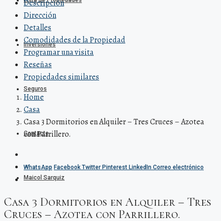
Lista de Propiedades
Descripción
Dirección
Detalles
Comodidades de la Propiedad
Inversiones
Programar una visita
Reseñas
Propiedades similares
Seguros
Home
Casa
Casa 3 Dormitorios en Alquiler – Tres Cruces – Azotea
con Parrillero.
Contacto
WhatsApp
Facebook
Twitter
Pinterest
LinkedIn
Correo electrónico
Maicol Sarquiz
Casa 3 Dormitorios en Alquiler – Tres
Cruces – Azotea con Parrillero.