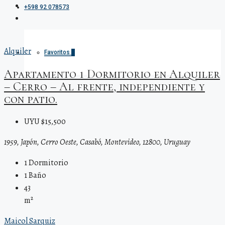
+598 92 078573
Alquiler
Favoritos
0
Apartamento 1 Dormitorio en Alquiler
– Cerro – Al frente, independiente y
con patio.
UYU $15,500
1959, Japón, Cerro Oeste, Casabó, Montevideo, 12800, Uruguay
1
Dormitorio
1
Baño
43
m²
Maicol Sarquiz