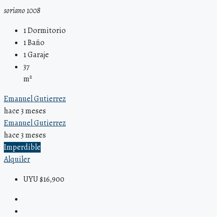
soriano 1008
1
Dormitorio
1
Baño
1
Garaje
37
m²
Emanuel Gutierrez
hace 3 meses
Emanuel Gutierrez
hace 3 meses
Imperdible
Alquiler
UYU $16,900