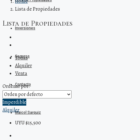
Lista de Propiedades
Home
Lista de Propiedades
Lista de Propiedades
Inversiones
Seguros
Todas
Alquiler
Venta
Contacto
Ordenar por:
Imperdible
Alquiler
Maicol Sarquiz
UYU $15,500