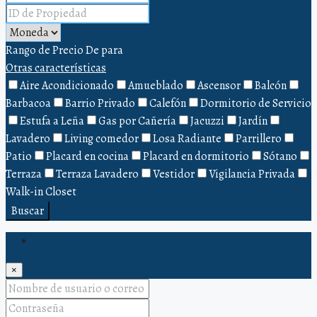
Rango de Precio
De
para
Otras características
Aire Acondicionado
Amueblado
Ascensor
Balcón
Barbacoa
Barrio Privado
Calefón
Dormitorio de Servicio
Estufa a Leña
Gas por Cañería
Jacuzzi
Jardín
Lavadero
Living comedor
Losa Radiante
Parrillero
Patio
Placard en cocina
Placard en dormitorio
Sótano
Terraza
Terraza Lavadero
Vestidor
Vigilancia Privada
Walk-in Closet
Buscar
Iniciar sesión Oficina Virtual
×