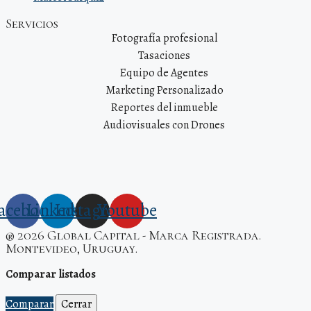
Servicios
Fotografía profesional
Tasaciones
Equipo de Agentes
Marketing Personalizado
Reportes del inmueble
Audiovisuales con Drones
acebook
Linkedin
Instagram
Youtube
® 2026 Global Capital - Marca Registrada.
Montevideo, Uruguay.
Comparar listados
Comparar
Cerrar